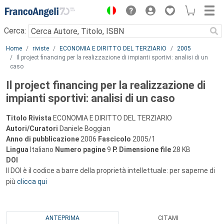
Menu
Cerca:
Main content
Home
riviste
ECONOMIA E DIRITTO DEL TERZIARIO
2005
Il project financing per la realizzazione di impianti sportivi: analisi di un
caso
Il project financing per la realizzazione di
impianti sportivi: analisi di un caso
Titolo Rivista
ECONOMIA E DIRITTO DEL TERZIARIO
Autori/Curatori
Daniele Boggian
Anno di pubblicazione
2006
Fascicolo
2005/1
Lingua
Italiano
Numero pagine
9
P.
Dimensione file
28 KB
DOI
Il DOI è il codice a barre della proprietà intellettuale: per saperne di
più
clicca qui
ANTEPRIMA
CITAMI