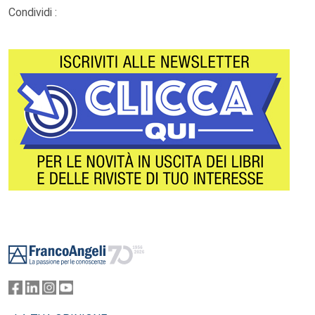
Condividi :
Footer