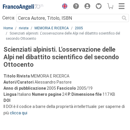
Menu
Cerca:
Main content
Home
riviste
MEMORIA E RICERCA
2005
Scienziati alpinisti. L'osservazione delle Alpi nel dibattito scientifico del
secondo Ottocento
Scienziati alpinisti. L'osservazione delle
Alpi nel dibattito scientifico del secondo
Ottocento
Titolo Rivista
MEMORIA E RICERCA
Autori/Curatori
Alessandro Pastore
Anno di pubblicazione
2005
Fascicolo
2005/19
Lingua
Italiano
Numero pagine
24
P.
Dimensione file
117 KB
DOI
Il DOI è il codice a barre della proprietà intellettuale: per saperne di
più
clicca qui