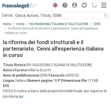
Menu
Cerca:
Main content
Home
riviste
RIV-RASSEGNA ITALIANA DI VALUTAZIONE
2005
la riforma dei fondi strutturali e il partenariato. Cenni all'esperienza
italiana in corso
la riforma dei fondi strutturali e il
partenariato. Cenni all'esperienza italiana
in corso
Titolo Rivista
RIV-RASSEGNA ITALIANA DI VALUTAZIONE
Autori/Curatori
Marta Scettri
Anno di pubblicazione
2006
Fascicolo
2005/32
Lingua
Italiano
Numero pagine
18
P.
Dimensione file
113 KB
DOI
Il DOI è il codice a barre della proprietà intellettuale: per saperne di
più
clicca qui