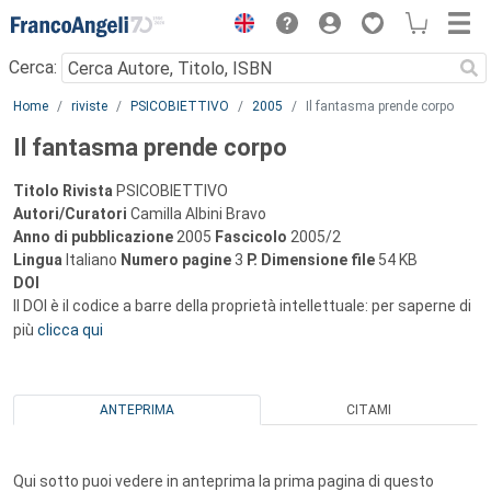
Menu
Cerca:
Main content
Home
riviste
PSICOBIETTIVO
2005
Il fantasma prende corpo
Il fantasma prende corpo
Titolo Rivista
PSICOBIETTIVO
Autori/Curatori
Camilla Albini Bravo
Anno di pubblicazione
2005
Fascicolo
2005/2
Lingua
Italiano
Numero pagine
3
P.
Dimensione file
54 KB
DOI
Il DOI è il codice a barre della proprietà intellettuale: per saperne di
più
clicca qui
ANTEPRIMA
CITAMI
Qui sotto puoi vedere in anteprima la prima pagina di questo