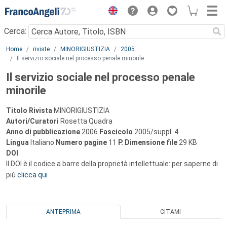
Menu
Cerca:
Main content
Home
riviste
MINORIGIUSTIZIA
2005
Il servizio sociale nel processo penale minorile
Il servizio sociale nel processo penale
minorile
Titolo Rivista
MINORIGIUSTIZIA
Autori/Curatori
Rosetta Quadra
Anno di pubblicazione
2006
Fascicolo
2005/suppl. 4
Lingua
Italiano
Numero pagine
11
P.
Dimensione file
29 KB
DOI
Il DOI è il codice a barre della proprietà intellettuale: per saperne di
più
clicca qui
ANTEPRIMA
CITAMI