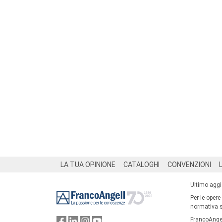
Footer
LA TUA OPINIONE
CATALOGHI
CONVENZIONI
Ultimo agg
Per le opere
normativa su
FrancoAngel