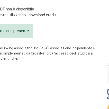
PDF non è disponibile
ato utilizzando i download credit
ima non presente
←
 Linking Association, Inc (PILA), associazione indipendente e
←
ogici implementati da CrossRef.org) l’accesso degli studiosi ai
scientifiche.
L