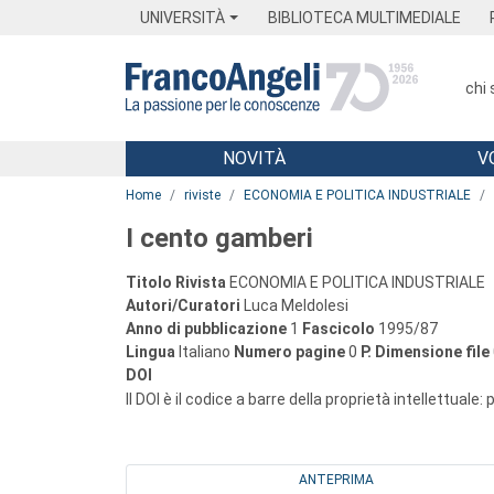
Menu
Main content
Footer
Menu
UNIVERSITÀ
BIBLIOTECA MULTIMEDIALE
chi
NOVITÀ
V
Main content
Home
riviste
ECONOMIA E POLITICA INDUSTRIALE
I cento gamberi
Titolo Rivista
ECONOMIA E POLITICA INDUSTRIALE
Autori/Curatori
Luca Meldolesi
Anno di pubblicazione
1
Fascicolo
1995/87
Lingua
Italiano
Numero pagine
0
P.
Dimensione file
DOI
Il DOI è il codice a barre della proprietà intellettuale:
ANTEPRIMA