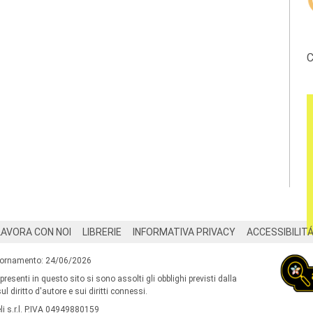
C
LAVORA CON NOI
LIBRERIE
INFORMATIVA PRIVACY
ACCESSIBILIT
iornamento: 24/06/2026
 presenti in questo sito si sono assolti gli obblighi previsti dalla
l diritto d'autore e sui diritti connessi.
i s.r.l. P.IVA 04949880159