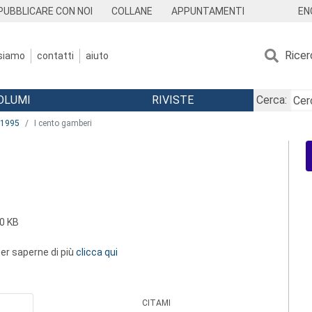
EN
PUBBLICARE CON NOI
COLLANE
APPUNTAMENTI
Ricer
 siamo
contatti
aiuto
OLUMI
RIVISTE
Cerca:
1995
I cento gamberi
0 KB
 per saperne di più
clicca qui
CITAMI