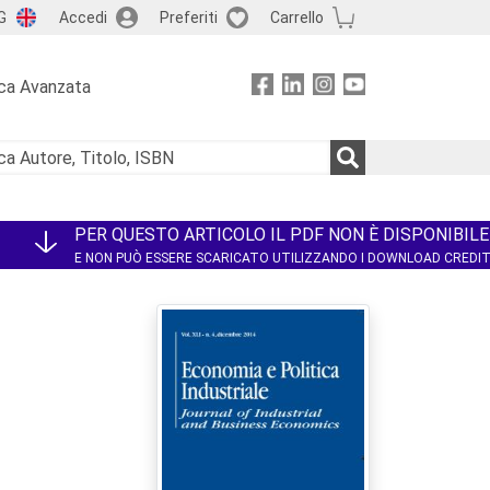
G
Accedi
Preferiti
Carrello
ca Avanzata
PER QUESTO ARTICOLO IL PDF NON È DISPONIBILE
E NON PUÒ ESSERE SCARICATO UTILIZZANDO I DOWNLOAD CREDI