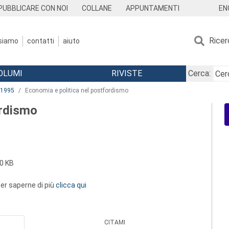
EN
PUBBLICARE CON NOI
COLLANE
APPUNTAMENTI
Ricer
 siamo
contatti
aiuto
OLUMI
RIVISTE
Cerca:
1995
Economia e politica nel postfordismo
ordismo
0 KB
 per saperne di più
clicca qui
CITAMI