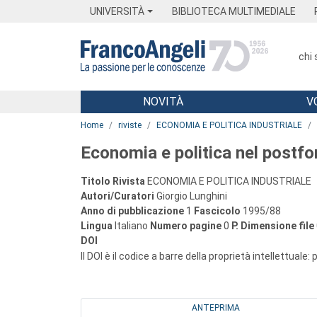
Menu
Main content
Footer
Menu
UNIVERSITÀ
BIBLIOTECA MULTIMEDIALE
chi
NOVITÀ
V
Main content
Home
riviste
ECONOMIA E POLITICA INDUSTRIALE
Economia e politica nel postf
Titolo Rivista
ECONOMIA E POLITICA INDUSTRIALE
Autori/Curatori
Giorgio Lunghini
Anno di pubblicazione
1
Fascicolo
1995/88
Lingua
Italiano
Numero pagine
0
P.
Dimensione file
DOI
Il DOI è il codice a barre della proprietà intellettuale:
ANTEPRIMA