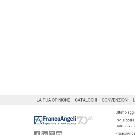
Footer
LA TUA OPINIONE
CATALOGHI
CONVENZIONI
Ultimo agg
Per le opere
normativa su
FrancoAngel