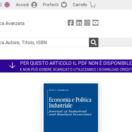
G
Accedi
Preferiti
Carrello
ca Avanzata
PER QUESTO ARTICOLO IL PDF NON È DISPONIBILE
E NON PUÒ ESSERE SCARICATO UTILIZZANDO I DOWNLOAD CREDI