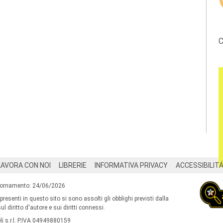
C
LAVORA CON NOI
LIBRERIE
INFORMATIVA PRIVACY
ACCESSIBILIT
iornamento: 24/06/2026
 presenti in questo sito si sono assolti gli obblighi previsti dalla
l diritto d'autore e sui diritti connessi.
i s.r.l. P.IVA 04949880159