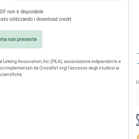
PDF non è disponibile
ato utilizzando i download credit
ima non presente
←
 Linking Association, Inc (PILA), associazione indipendente e
←
ogici implementati da CrossRef.org) l’accesso degli studiosi ai
scientifiche.
L