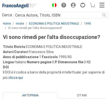
Menu
Cerca:
Main content
Home
riviste
ECONOMIA E POLITICA INDUSTRIALE
1995
Vi sono rimedi per l'alta disoccupazione?
Vi sono rimedi per l'alta disoccupazione?
Titolo Rivista
ECONOMIA E POLITICA INDUSTRIALE
Autori/Curatori
Francesco Silva
Anno di pubblicazione
1
Fascicolo
1995/85
Lingua
Italiano
Numero pagine
0
P.
Dimensione file
0 KB
DOI
Il DOI è il codice a barre della proprietà intellettuale: per saperne di
più
clicca qui
ANTEPRIMA
CITAMI