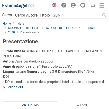
Menu
Cerca:
Main content
Home
riviste
GIORNALE DI DIRITTO DEL LAVORO E DI RELAZIONI INDUSTRIALI
2000
Presentazione
Presentazione
Titolo Rivista
GIORNALE DI DIRITTO DEL LAVORO E DI RELAZIONI
INDUSTRIALI
Autori/Curatori
Paolo Pascucci
Anno di pubblicazione
1
Fascicolo
2000/87
Lingua
Italiano
Numero pagine
3
P.
Dimensione file
175 KB
DOI
Il DOI è il codice a barre della proprietà intellettuale: per saperne di
più
clicca qui
ANTEPRIMA
CITAMI