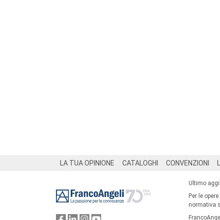
Footer
LA TUA OPINIONE
CATALOGHI
CONVENZIONI
Ultimo agg
Per le opere
normativa su
FrancoAngel