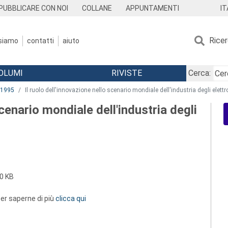
IT
PUBBLICARE CON NOI
COLLANE
APPUNTAMENTI
Rice
 siamo
contatti
aiuto
OLUMI
RIVISTE
Cerca:
1995
Il ruolo dell'innovazione nello scenario mondiale dell'industria degli elett
scenario mondiale dell'industria degli
0 KB
 per saperne di più
clicca qui