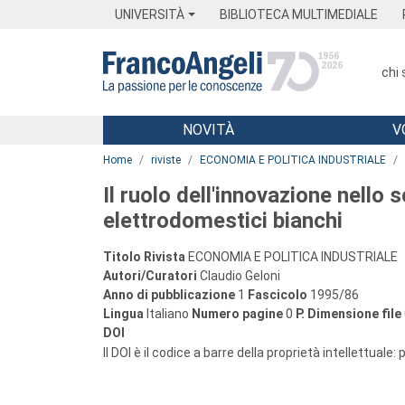
Menu
Main content
Footer
Menu
UNIVERSITÀ
BIBLIOTECA MULTIMEDIALE
chi
NOVITÀ
V
Main content
Home
riviste
ECONOMIA E POLITICA INDUSTRIALE
Il ruolo dell'innovazione nello 
elettrodomestici bianchi
Titolo Rivista
ECONOMIA E POLITICA INDUSTRIALE
Autori/Curatori
Claudio Geloni
Anno di pubblicazione
1
Fascicolo
1995/86
Lingua
Italiano
Numero pagine
0
P.
Dimensione file
DOI
Il DOI è il codice a barre della proprietà intellettuale: