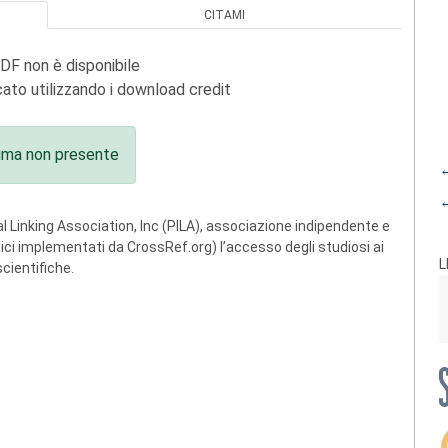
CITAMI
PDF non è disponibile
ato utilizzando i download credit
ima non presente
←
←
 Linking Association, Inc (PILA), associazione indipendente e
ogici implementati da CrossRef.org) l’accesso degli studiosi ai
L
scientifiche.