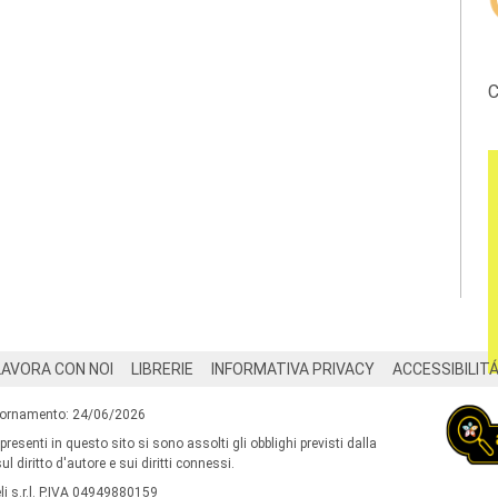
C
LAVORA CON NOI
LIBRERIE
INFORMATIVA PRIVACY
ACCESSIBILIT
iornamento: 24/06/2026
 presenti in questo sito si sono assolti gli obblighi previsti dalla
l diritto d'autore e sui diritti connessi.
i s.r.l. P.IVA 04949880159