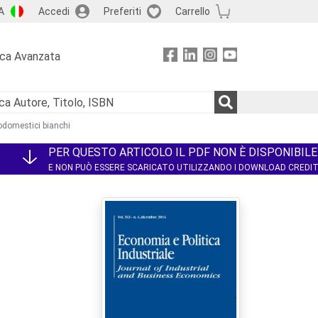
A
Accedi
Preferiti
Carrello
rca Avanzata
rodomestici bianchi
PER QUESTO ARTICOLO IL PDF NON È DISPONIBILE
E NON PUÒ ESSERE SCARICATO UTILIZZANDO I DOWNLOAD CREDI