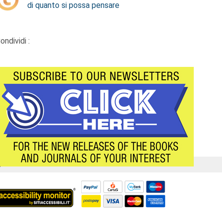
di quanto si possa pensare
ondividi :
Á