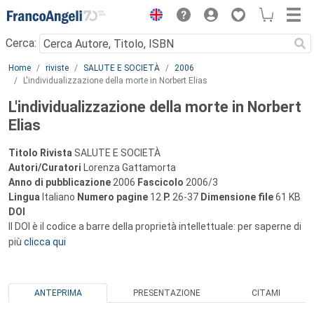
Menu
Cerca:
Main content
Home
riviste
SALUTE E SOCIETÀ
2006
L'individualizzazione della morte in Norbert Elias
L'individualizzazione della morte in Norbert
Elias
Titolo Rivista
SALUTE E SOCIETÀ
Autori/Curatori
Lorenza Gattamorta
Anno di pubblicazione
2006
Fascicolo
2006/3
Lingua
Italiano
Numero pagine
12
P.
26-37
Dimensione file
61 KB
DOI
Il DOI è il codice a barre della proprietà intellettuale: per saperne di
più
clicca qui
ANTEPRIMA
PRESENTAZIONE
CITAMI