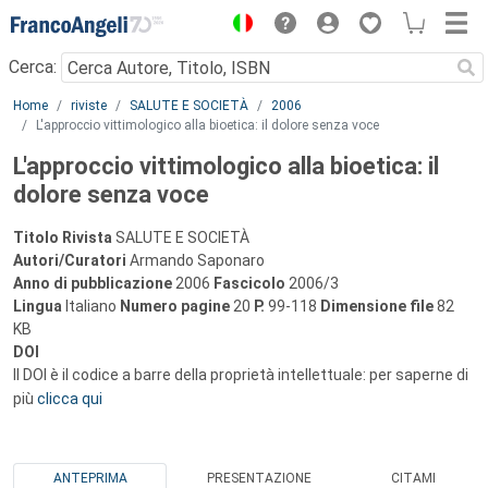
Menu
Cerca:
Main content
Home
riviste
SALUTE E SOCIETÀ
2006
L'approccio vittimologico alla bioetica: il dolore senza voce
L'approccio vittimologico alla bioetica: il
dolore senza voce
Titolo Rivista
SALUTE E SOCIETÀ
Autori/Curatori
Armando Saponaro
Anno di pubblicazione
2006
Fascicolo
2006/3
Lingua
Italiano
Numero pagine
20
P.
99-118
Dimensione file
82
KB
DOI
Il DOI è il codice a barre della proprietà intellettuale: per saperne di
più
clicca qui
ANTEPRIMA
PRESENTAZIONE
CITAMI