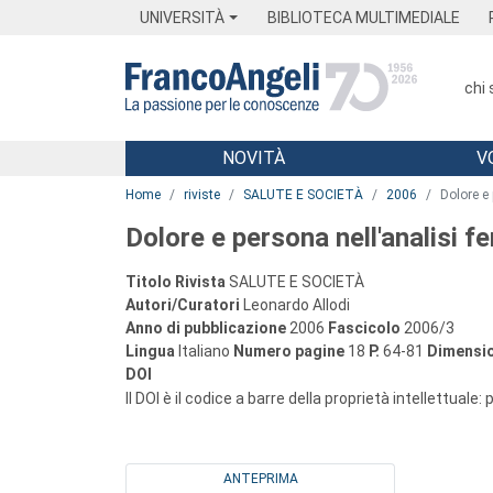
Menu
Main content
Footer
Menu
UNIVERSITÀ
BIBLIOTECA MULTIMEDIALE
chi
NOVITÀ
V
Main content
Home
riviste
SALUTE E SOCIETÀ
2006
Dolore e
Dolore e persona nell'analisi 
Titolo Rivista
SALUTE E SOCIETÀ
Autori/Curatori
Leonardo Allodi
Anno di pubblicazione
2006
Fascicolo
2006/3
Lingua
Italiano
Numero pagine
18
P.
64-81
Dimensio
DOI
Il DOI è il codice a barre della proprietà intellettuale:
ANTEPRIMA