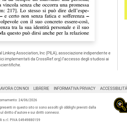
 Linking Association, Inc (PILA), associazione indipendente e
ogici implementati da CrossRef.org) l’accesso degli studiosi ai
scientifiche.
LAVORA CON NOI
LIBRERIE
INFORMATIVA PRIVACY
ACCESSIBILIT
iornamento: 24/06/2026
 presenti in questo sito si sono assolti gli obblighi previsti dalla
l diritto d'autore e sui diritti connessi.
i s.r.l. P.IVA 04949880159