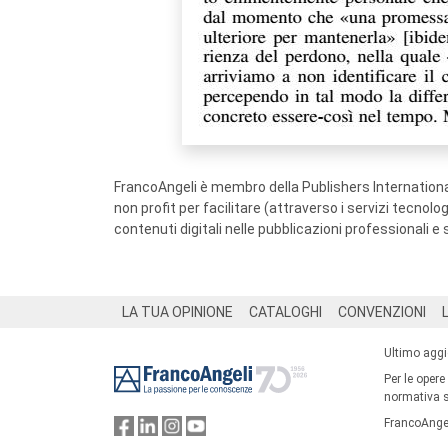
FrancoAngeli è membro della Publishers International
non profit per facilitare (attraverso i servizi tecnol
contenuti digitali nelle pubblicazioni professionali e 
Footer
LA TUA OPINIONE
CATALOGHI
CONVENZIONI
Ultimo agg
Per le opere
normativa su
FrancoAngel