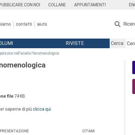
EN
PUBBLICARE CON NOI
COLLANE
APPUNTAMENTI
Ricer
 siamo
contatti
aiuto
OLUMI
RIVISTE
Cerca:
 persona nell'analisi fenomenologica
fenomenologica
ne file
74 KB
 per saperne di più
clicca qui
PRESENTAZIONE
CITAMI