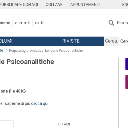
EN
PUBBLICARE CON NOI
COLLANE
APPUNTAMENTI
Ricer
 siamo
contatti
aiuto
OLUMI
RIVISTE
Cerca:
06
Psipatologia evolutiva. Le teorie Psicoanalitiche
ie Psicoanalitiche
one file
46 KB
 per saperne di più
clicca qui
CITAMI