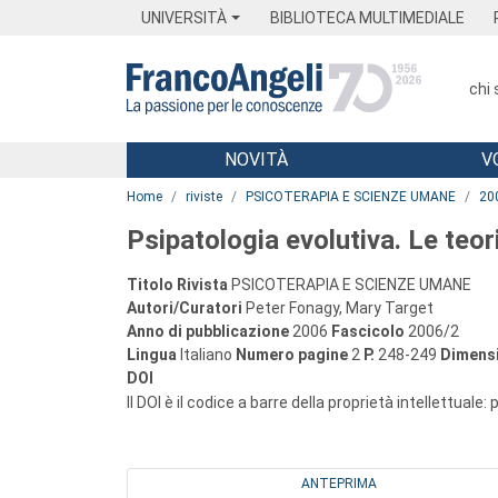
Menu
Main content
Footer
Menu
UNIVERSITÀ
BIBLIOTECA MULTIMEDIALE
chi
NOVITÀ
V
Main content
Home
riviste
PSICOTERAPIA E SCIENZE UMANE
20
Psipatologia evolutiva. Le teor
Titolo Rivista
PSICOTERAPIA E SCIENZE UMANE
Autori/Curatori
Peter Fonagy, Mary Target
Anno di pubblicazione
2006
Fascicolo
2006/2
Lingua
Italiano
Numero pagine
2
P.
248-249
Dimensi
DOI
Il DOI è il codice a barre della proprietà intellettuale:
ANTEPRIMA