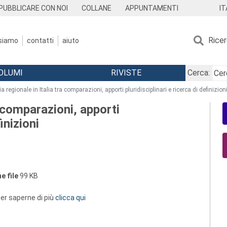
IT
PUBBLICARE CON NOI
COLLANE
APPUNTAMENTI
Rice
 siamo
contatti
aiuto
OLUMI
RIVISTE
Cerca:
ia regionale in Italia tra comparazioni, apporti pluridisciplinari e ricerca di definizion
a comparazioni, apporti
inizioni
e file
99 KB
 per saperne di più
clicca qui