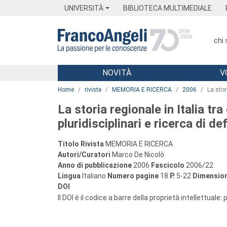
Menu
Main content
Footer
Menu
UNIVERSITÀ
BIBLIOTECA MULTIMEDIALE
chi
NOVITÀ
V
Main content
Home
riviste
MEMORIA E RICERCA
2006
La stor
La storia regionale in Italia tr
pluridisciplinari e ricerca di def
Titolo Rivista
MEMORIA E RICERCA
Autori/Curatori
Marco De Nicolò
Anno di pubblicazione
2006
Fascicolo
2006/22
Lingua
Italiano
Numero pagine
18
P.
5-22
Dimension
DOI
Il DOI è il codice a barre della proprietà intellettuale: