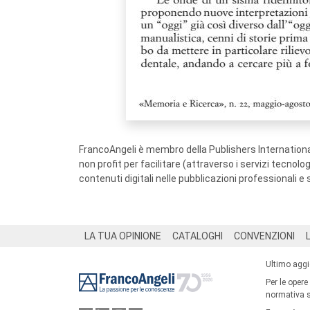
FrancoAngeli è membro della Publishers International
non profit per facilitare (attraverso i servizi tecnol
contenuti digitali nelle pubblicazioni professionali e 
Footer
LA TUA OPINIONE
CATALOGHI
CONVENZIONI
Ultimo agg
Per le opere
normativa su