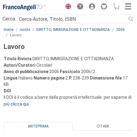
Menu
Cerca:
Main content
Home
riviste
DIRITTO, IMMIGRAZIONE E CITTADINANZA
2006
Lavoro
Lavoro
Titolo Rivista
DIRITTO, IMMIGRAZIONE E CITTADINANZA
Autori/Curatori
Circolari
Anno di pubblicazione
2006
Fascicolo
2006/2
Lingua
Italiano
Numero pagine
2
P.
238-239
Dimensione file
17
KB
DOI
Il DOI è il codice a barre della proprietà intellettuale: per saperne di
più
clicca qui
ANTEPRIMA
CITAMI