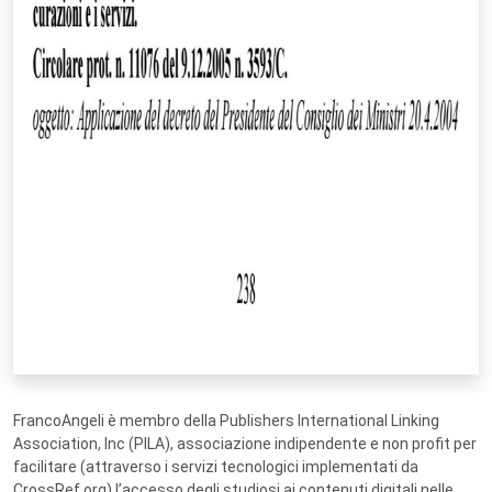
FrancoAngeli è membro della Publishers International Linking
Association, Inc (PILA), associazione indipendente e non profit per
facilitare (attraverso i servizi tecnologici implementati da
CrossRef.org) l’accesso degli studiosi ai contenuti digitali nelle