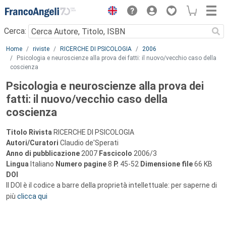
Menu
Cerca:
Main content
Home
riviste
RICERCHE DI PSICOLOGIA
2006
Psicologia e neuroscienze alla prova dei fatti: il nuovo/vecchio caso della
coscienza
Psicologia e neuroscienze alla prova dei
fatti: il nuovo/vecchio caso della
coscienza
Titolo Rivista
RICERCHE DI PSICOLOGIA
Autori/Curatori
Claudio de'Sperati
Anno di pubblicazione
2007
Fascicolo
2006/3
Lingua
Italiano
Numero pagine
8
P.
45-52
Dimensione file
66 KB
DOI
Il DOI è il codice a barre della proprietà intellettuale: per saperne di
più
clicca qui