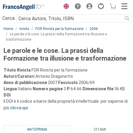
Menu
Cerca:
Main content
Home
riviste
FOR Rivista per la formazione
2006
Le parole e le cose. La prassi della Formazione tra illusione e
trasformazione
Le parole e le cose. La prassi della
Formazione tra illusione e trasformazione
Titolo Rivista
FOR Rivista per la formazione
Autori/Curatori
Antonio Dragonetto
Anno di pubblicazione
2007
Fascicolo
2006/69
Lingua
Italiano
Numero pagine
3
P.
64-66
Dimensione file
36 KB
DOI
Il DOI è il codice a barre della proprietà intellettuale: per saperne di
più
clicca qui
ANTEPRIMA
CITAMI