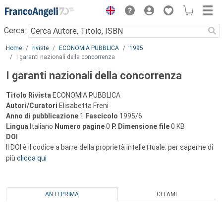
Menu
Cerca:
Main content
Home
riviste
ECONOMIA PUBBLICA
1995
I garanti nazionali della concorrenza
I garanti nazionali della concorrenza
Titolo Rivista
ECONOMIA PUBBLICA
Autori/Curatori
Elisabetta Freni
Anno di pubblicazione
1
Fascicolo
1995/6
Lingua
Italiano
Numero pagine
0
P.
Dimensione file
0 KB
DOI
Il DOI è il codice a barre della proprietà intellettuale: per saperne di
più
clicca qui
ANTEPRIMA
CITAMI