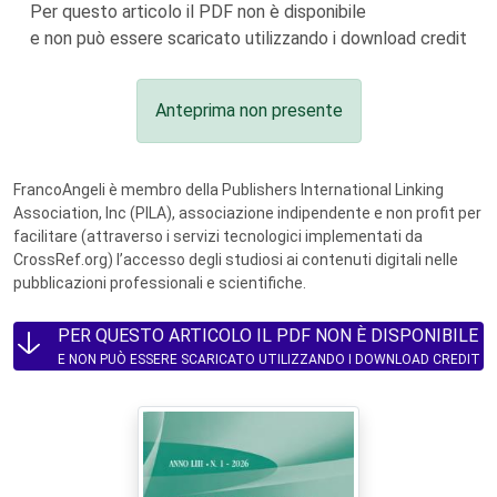
Per questo articolo il PDF non è disponibile
e non può essere scaricato utilizzando i download credit
Anteprima non presente
FrancoAngeli è membro della Publishers International Linking
Association, Inc (PILA), associazione indipendente e non profit per
facilitare (attraverso i servizi tecnologici implementati da
CrossRef.org) l’accesso degli studiosi ai contenuti digitali nelle
pubblicazioni professionali e scientifiche.
PER QUESTO ARTICOLO IL PDF NON È DISPONIBILE
E NON PUÒ ESSERE SCARICATO UTILIZZANDO I DOWNLOAD CREDIT