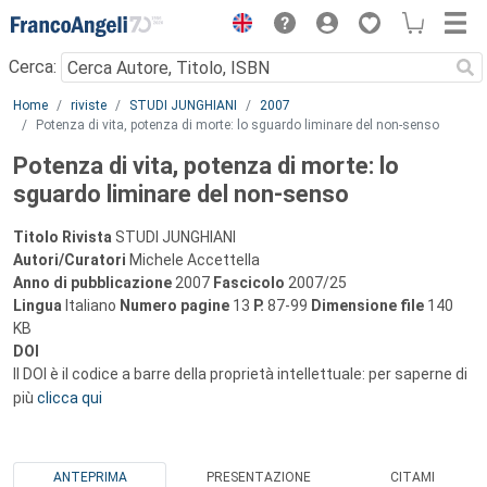
Menu
Cerca:
Main content
Home
riviste
STUDI JUNGHIANI
2007
Potenza di vita, potenza di morte: lo sguardo liminare del non-senso
Potenza di vita, potenza di morte: lo
sguardo liminare del non-senso
Titolo Rivista
STUDI JUNGHIANI
Autori/Curatori
Michele Accettella
Anno di pubblicazione
2007
Fascicolo
2007/25
Lingua
Italiano
Numero pagine
13
P.
87-99
Dimensione file
140
KB
DOI
Il DOI è il codice a barre della proprietà intellettuale: per saperne di
più
clicca qui
ANTEPRIMA
PRESENTAZIONE
CITAMI