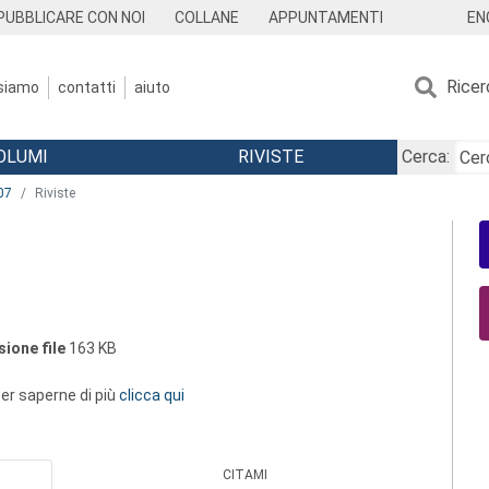
EN
PUBBLICARE CON NOI
COLLANE
APPUNTAMENTI
Ricer
 siamo
contatti
aiuto
OLUMI
RIVISTE
Cerca:
07
Riviste
ione file
163 KB
 per saperne di più
clicca qui
CITAMI