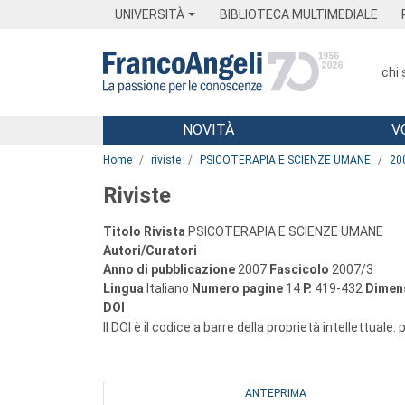
Menu
Main content
Footer
Menu
UNIVERSITÀ
BIBLIOTECA MULTIMEDIALE
chi
NOVITÀ
V
Main content
Home
riviste
PSICOTERAPIA E SCIENZE UMANE
20
Riviste
Titolo Rivista
PSICOTERAPIA E SCIENZE UMANE
Autori/Curatori
Anno di pubblicazione
2007
Fascicolo
2007/3
Lingua
Italiano
Numero pagine
14
P.
419-432
Dimens
DOI
Il DOI è il codice a barre della proprietà intellettuale:
ANTEPRIMA