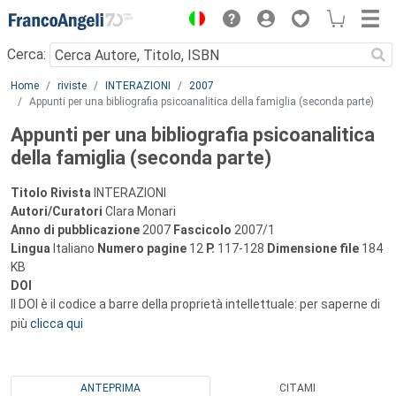
Menu
Cerca:
Main content
Home
riviste
INTERAZIONI
2007
Appunti per una bibliografia psicoanalitica della famiglia (seconda parte)
Appunti per una bibliografia psicoanalitica
della famiglia (seconda parte)
Titolo Rivista
INTERAZIONI
Autori/Curatori
Clara Monari
Anno di pubblicazione
2007
Fascicolo
2007/1
Lingua
Italiano
Numero pagine
12
P.
117-128
Dimensione file
184
KB
DOI
Il DOI è il codice a barre della proprietà intellettuale: per saperne di
più
clicca qui
ANTEPRIMA
CITAMI