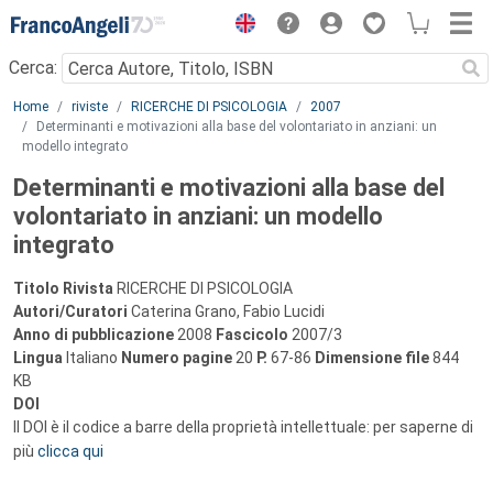
Menu
Cerca:
Main content
Home
riviste
RICERCHE DI PSICOLOGIA
2007
Determinanti e motivazioni alla base del volontariato in anziani: un
modello integrato
Determinanti e motivazioni alla base del
volontariato in anziani: un modello
integrato
Titolo Rivista
RICERCHE DI PSICOLOGIA
Autori/Curatori
Caterina Grano, Fabio Lucidi
Anno di pubblicazione
2008
Fascicolo
2007/3
Lingua
Italiano
Numero pagine
20
P.
67-86
Dimensione file
844
KB
DOI
Il DOI è il codice a barre della proprietà intellettuale: per saperne di
più
clicca qui