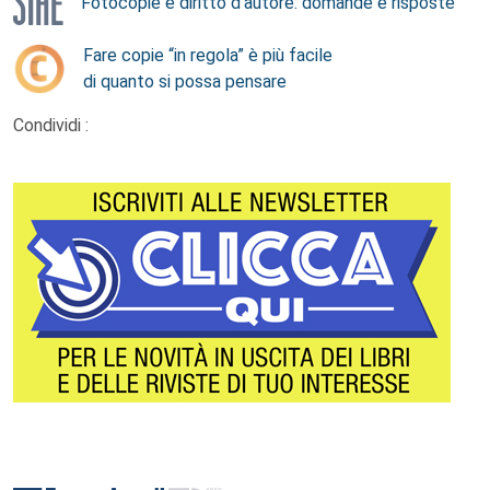
Fotocopie e diritto d’autore: domande e risposte
Fare copie “in regola” è più facile
di quanto si possa pensare
Condividi :
Footer