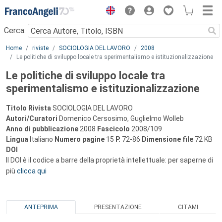
Menu
Cerca:
Main content
Home
riviste
SOCIOLOGIA DEL LAVORO
2008
Le politiche di sviluppo locale tra sperimentalismo e istituzionalizzazione
Le politiche di sviluppo locale tra
sperimentalismo e istituzionalizzazione
Titolo Rivista
SOCIOLOGIA DEL LAVORO
Autori/Curatori
Domenico Cersosimo, Guglielmo Wolleb
Anno di pubblicazione
2008
Fascicolo
2008/109
Lingua
Italiano
Numero pagine
15
P.
72-86
Dimensione file
72 KB
DOI
Il DOI è il codice a barre della proprietà intellettuale: per saperne di
più
clicca qui
ANTEPRIMA
PRESENTAZIONE
CITAMI