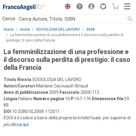
Menu
Cerca:
Main content
Home
riviste
SOCIOLOGIA DEL LAVORO
2008
La femminilizzazione di una professione e il discorso sulla perdita di
prestigio: il caso della Francia
La femminilizzazione di una professione e
il discorso sulla perdita di prestigio: il caso
della Francia
Titolo Rivista
SOCIOLOGIA DEL LAVORO
Autori/Curatori
Marlaine Cacouault-Bitaud
Anno di pubblicazione
2009
Fascicolo
2008/112
Lingua
Italiano
Numero pagine
10
P.
167-176
Dimensione file
59
KB
DOI
10.3280/SL2008-112011
Il DOI è il codice a barre della proprietà intellettuale: per saperne di
più
clicca qui