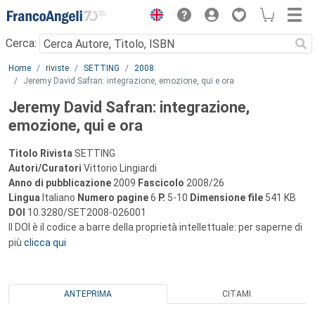
Menu
Cerca:
Main content
Home
riviste
SETTING
2008
Jeremy David Safran: integrazione, emozione, qui e ora
Jeremy David Safran: integrazione,
emozione, qui e ora
Titolo Rivista
SETTING
Autori/Curatori
Vittorio Lingiardi
Anno di pubblicazione
2009
Fascicolo
2008/26
Lingua
Italiano
Numero pagine
6
P.
5-10
Dimensione file
541 KB
DOI
10.3280/SET2008-026001
Il DOI è il codice a barre della proprietà intellettuale: per saperne di
più
clicca qui
ANTEPRIMA
CITAMI