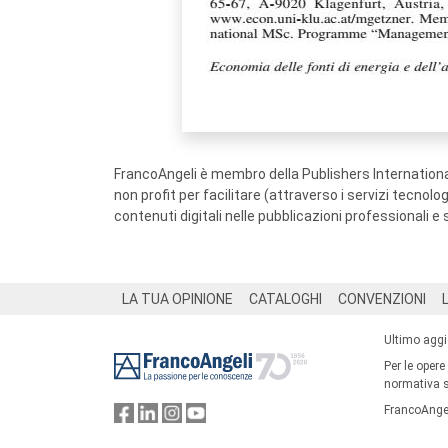
FrancoAngeli è membro della Publishers International
non profit per facilitare (attraverso i servizi tecnol
contenuti digitali nelle pubblicazioni professionali e 
Footer
LA TUA OPINIONE
CATALOGHI
CONVENZIONI
Ultimo agg
Per le opere
normativa su
FrancoAngel