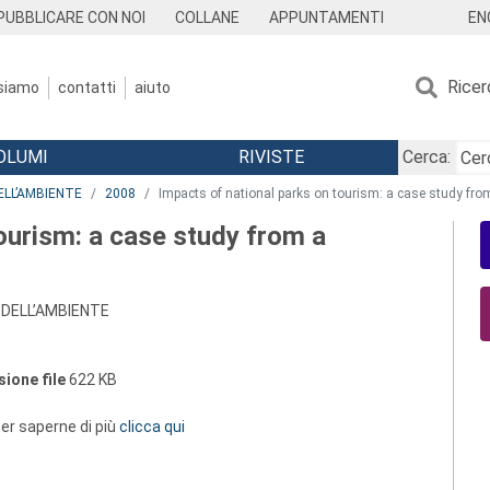
EN
PUBBLICARE CON NOI
COLLANE
APPUNTAMENTI
Ricer
 siamo
contatti
aiuto
OLUMI
RIVISTE
Cerca:
ELL’AMBIENTE
2008
Impacts of national parks on tourism: a case study from
ourism: a case study from a
 DELL’AMBIENTE
ione file
622 KB
 per saperne di più
clicca qui