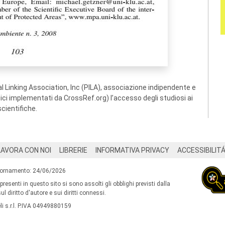
 Linking Association, Inc (PILA), associazione indipendente e
ogici implementati da CrossRef.org) l’accesso degli studiosi ai
scientifiche.
LAVORA CON NOI
LIBRERIE
INFORMATIVA PRIVACY
ACCESSIBILIT
iornamento: 24/06/2026
 presenti in questo sito si sono assolti gli obblighi previsti dalla
l diritto d'autore e sui diritti connessi.
i s.r.l. P.IVA 04949880159