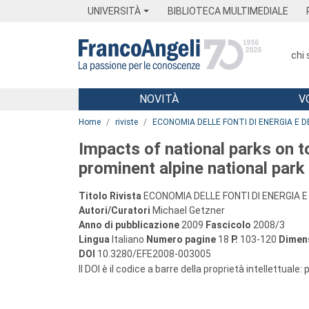
Menu
Main content
Footer
Menu
UNIVERSITÀ
BIBLIOTECA MULTIMEDIALE
chi
NOVITÀ
V
Main content
Home
riviste
ECONOMIA DELLE FONTI DI ENERGIA E D
Impacts of national parks on t
prominent alpine national park
Titolo Rivista
ECONOMIA DELLE FONTI DI ENERGIA E
Autori/Curatori
Michael Getzner
Anno di pubblicazione
2009
Fascicolo
2008/3
Lingua
Italiano
Numero pagine
18
P.
103-120
Dimens
DOI
10.3280/EFE2008-003005
Il DOI è il codice a barre della proprietà intellettuale: