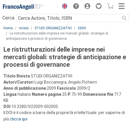
Menu
Cerca:
Main content
Home
riviste
STUDI ORGANIZZATIVI
2009
Le ristrutturazioni delle imprese nei mercati globali: strategie di
anticipazione e processi di governance
Le ristrutturazioni delle imprese nei
mercati globali: strategie di anticipazione e
processi di governance
Titolo Rivista
STUDI ORGANIZZATIVI
Autori/Curatori
Luigi Boccanegra, Angelo Pichierri
Anno di pubblicazione
2009
Fascicolo
2009/2
Lingua
Italiano
Numero pagine
25
P.
75-99
Dimensione file
717
KB
DOI
10.3280/SO2009-002005
Il DOI è il codice a barre della proprietà intellettuale: per saperne di
più
clicca qui