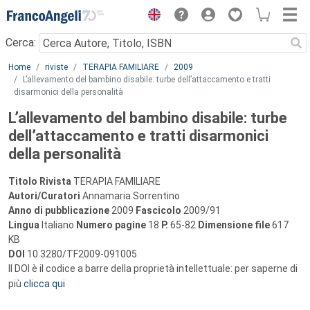
Menu
Cerca:
Main content
Home
riviste
TERAPIA FAMILIARE
2009
L’allevamento del bambino disabile: turbe dell’attaccamento e tratti
disarmonici della personalità
L’allevamento del bambino disabile: turbe
dell’attaccamento e tratti disarmonici
della personalità
Titolo Rivista
TERAPIA FAMILIARE
Autori/Curatori
Annamaria Sorrentino
Anno di pubblicazione
2009
Fascicolo
2009/91
Lingua
Italiano
Numero pagine
18
P.
65-82
Dimensione file
617
KB
DOI
10.3280/TF2009-091005
Il DOI è il codice a barre della proprietà intellettuale: per saperne di
più
clicca qui