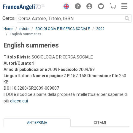
Menu
Cerca:
Main content
Home
riviste
SOCIOLOGIA E RICERCA SOCIALE
2009
English summeries
English summeries
Titolo Rivista
SOCIOLOGIA E RICERCA SOCIALE
Autori/Curatori
Anno di pubblicazione
2009
Fascicolo
2009/89
Lingua
Italiano
Numero pagine
2
P.
157-158
Dimensione file
250
KB
DOI
10.3280/SR2009-089007
Il DOI è il codice a barre della proprietà intellettuale: per saperne di
più
clicca qui
ANTEPRIMA
CITAMI