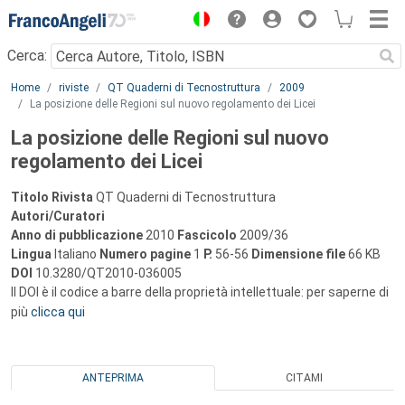
Menu
Cerca:
Main content
Home
riviste
QT Quaderni di Tecnostruttura
2009
La posizione delle Regioni sul nuovo regolamento dei Licei
La posizione delle Regioni sul nuovo
regolamento dei Licei
Titolo Rivista
QT Quaderni di Tecnostruttura
Autori/Curatori
Anno di pubblicazione
2010
Fascicolo
2009/36
Lingua
Italiano
Numero pagine
1
P.
56-56
Dimensione file
66 KB
DOI
10.3280/QT2010-036005
Il DOI è il codice a barre della proprietà intellettuale: per saperne di
più
clicca qui
ANTEPRIMA
CITAMI