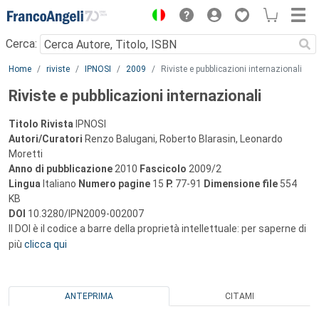
Menu
Cerca:
Main content
Home
riviste
IPNOSI
2009
Riviste e pubblicazioni internazionali
Riviste e pubblicazioni internazionali
Titolo Rivista
IPNOSI
Autori/Curatori
Renzo Balugani, Roberto Blarasin, Leonardo
Moretti
Anno di pubblicazione
2010
Fascicolo
2009/2
Lingua
Italiano
Numero pagine
15
P.
77-91
Dimensione file
554
KB
DOI
10.3280/IPN2009-002007
Il DOI è il codice a barre della proprietà intellettuale: per saperne di
più
clicca qui
ANTEPRIMA
CITAMI