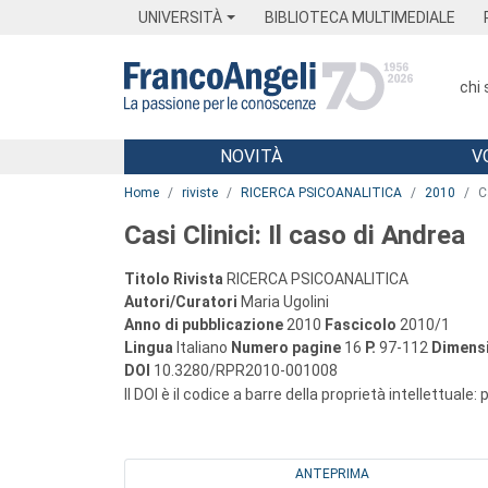
Menu
Main content
Footer
Menu
UNIVERSITÀ
BIBLIOTECA MULTIMEDIALE
chi
NOVITÀ
V
Main content
Home
riviste
RICERCA PSICOANALITICA
2010
C
Casi Clinici: Il caso di Andrea
Titolo Rivista
RICERCA PSICOANALITICA
Autori/Curatori
Maria Ugolini
Anno di pubblicazione
2010
Fascicolo
2010/1
Lingua
Italiano
Numero pagine
16
P.
97-112
Dimensi
DOI
10.3280/RPR2010-001008
Il DOI è il codice a barre della proprietà intellettuale:
ANTEPRIMA