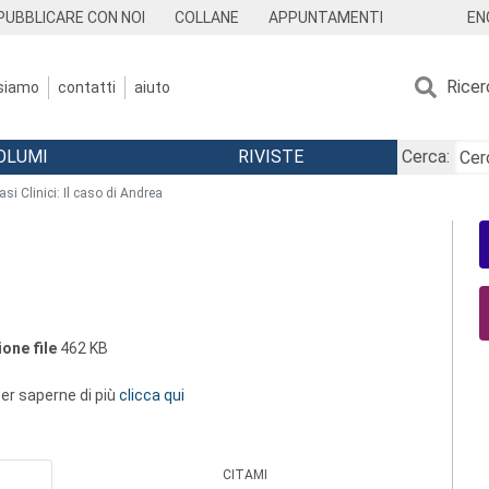
EN
PUBBLICARE CON NOI
COLLANE
APPUNTAMENTI
Ricer
 siamo
contatti
aiuto
OLUMI
RIVISTE
Cerca:
asi Clinici: Il caso di Andrea
one file
462 KB
 per saperne di più
clicca qui
CITAMI