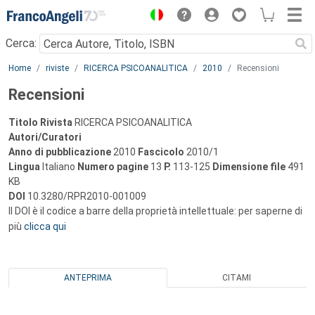
Menu
Cerca:
Main content
Home
riviste
RICERCA PSICOANALITICA
2010
Recensioni
Recensioni
Titolo Rivista
RICERCA PSICOANALITICA
Autori/Curatori
Anno di pubblicazione
2010
Fascicolo
2010/1
Lingua
Italiano
Numero pagine
13
P.
113-125
Dimensione file
491
KB
DOI
10.3280/RPR2010-001009
Il DOI è il codice a barre della proprietà intellettuale: per saperne di
più
clicca qui
ANTEPRIMA
CITAMI