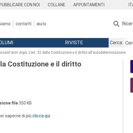
IT
PUBBLICARE CON NOI
COLLANE
APPUNTAMENTI
Rice
 siamo
contatti
aiuto
OLUMI
RIVISTE
Cerca:
ssant'anni dopo. L'art. 32 della Costituzione e il diritto all'autodeterminazione
la Costituzione e il diritto
ione file
350 KB
 per saperne di più
clicca qui