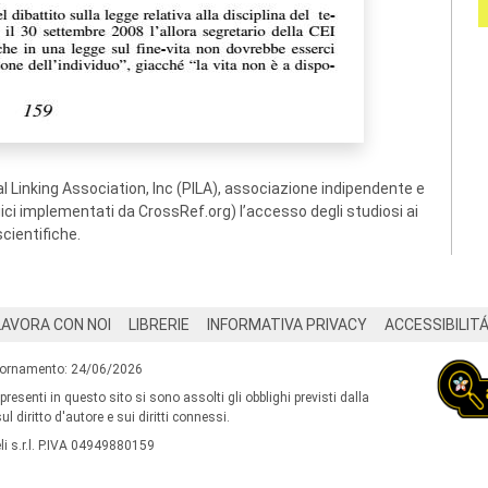
 Linking Association, Inc (PILA), associazione indipendente e
ogici implementati da CrossRef.org) l’accesso degli studiosi ai
scientifiche.
LAVORA CON NOI
LIBRERIE
INFORMATIVA PRIVACY
ACCESSIBILIT
iornamento: 24/06/2026
 presenti in questo sito si sono assolti gli obblighi previsti dalla
l diritto d'autore e sui diritti connessi.
i s.r.l. P.IVA 04949880159