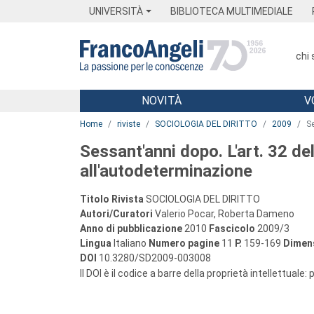
Menu
Main content
Footer
Menu
UNIVERSITÀ
BIBLIOTECA MULTIMEDIALE
chi
NOVITÀ
V
Main content
Home
riviste
SOCIOLOGIA DEL DIRITTO
2009
Se
Sessant'anni dopo. L'art. 32 del
all'autodeterminazione
Titolo Rivista
SOCIOLOGIA DEL DIRITTO
Autori/Curatori
Valerio Pocar, Roberta Dameno
Anno di pubblicazione
2010
Fascicolo
2009/3
Lingua
Italiano
Numero pagine
11
P.
159-169
Dimens
DOI
10.3280/SD2009-003008
Il DOI è il codice a barre della proprietà intellettuale: