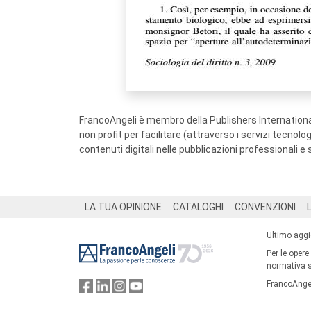
FrancoAngeli è membro della Publishers International
non profit per facilitare (attraverso i servizi tecnol
contenuti digitali nelle pubblicazioni professionali e 
Footer
LA TUA OPINIONE
CATALOGHI
CONVENZIONI
Ultimo agg
Per le opere
normativa su
FrancoAngel