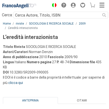
Menu
Cerca:
Main content
Home
riviste
SOCIOLOGIA E RICERCA SOCIALE
2009
L’eredità interazionista
L’eredità interazionista
Titolo Rivista
SOCIOLOGIA E RICERCA SOCIALE
Autori/Curatori
Norman Denzin
Anno di pubblicazione
2010
Fascicolo
2009/90
Lingua
Italiano
Numero pagine
27
P.
48-74
Dimensione file
435
KB
DOI
10.3280/SR2009-090005
Il DOI è il codice a barre della proprietà intellettuale: per saperne di
più
clicca qui
ANTEPRIMA
CITAMI