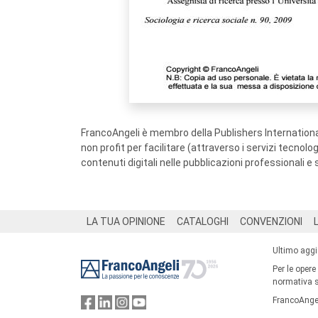
FrancoAngeli è membro della Publishers International
non profit per facilitare (attraverso i servizi tecnol
contenuti digitali nelle pubblicazioni professionali e 
Footer
LA TUA OPINIONE
CATALOGHI
CONVENZIONI
Ultimo agg
Per le opere
normativa su
FrancoAngel