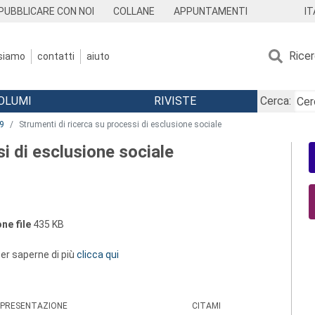
IT
PUBBLICARE CON NOI
COLLANE
APPUNTAMENTI
Rice
 siamo
contatti
aiuto
OLUMI
RIVISTE
Cerca:
9
Strumenti di ricerca su processi di esclusione sociale
i di esclusione sociale
ne file
435 KB
 per saperne di più
clicca qui
PRESENTAZIONE
CITAMI