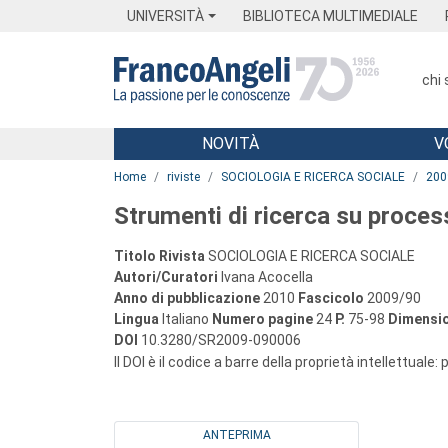
Menu
Main content
Footer
Menu
UNIVERSITÀ
BIBLIOTECA MULTIMEDIALE
chi
NOVITÀ
V
Main content
Home
riviste
SOCIOLOGIA E RICERCA SOCIALE
200
Strumenti di ricerca su process
Titolo Rivista
SOCIOLOGIA E RICERCA SOCIALE
Autori/Curatori
Ivana Acocella
Anno di pubblicazione
2010
Fascicolo
2009/90
Lingua
Italiano
Numero pagine
24
P.
75-98
Dimensio
DOI
10.3280/SR2009-090006
Il DOI è il codice a barre della proprietà intellettuale:
ANTEPRIMA