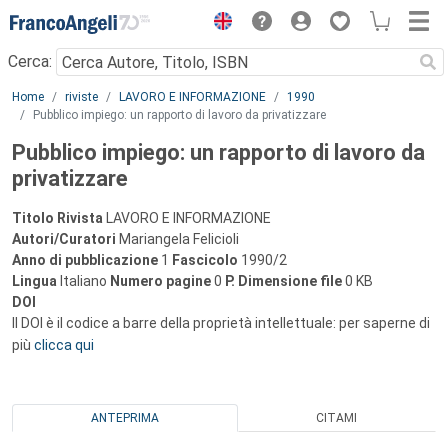
Menu
Cerca:
Main content
Home
riviste
LAVORO E INFORMAZIONE
1990
Pubblico impiego: un rapporto di lavoro da privatizzare
Pubblico impiego: un rapporto di lavoro da
privatizzare
Titolo Rivista
LAVORO E INFORMAZIONE
Autori/Curatori
Mariangela Felicioli
Anno di pubblicazione
1
Fascicolo
1990/2
Lingua
Italiano
Numero pagine
0
P.
Dimensione file
0 KB
DOI
Il DOI è il codice a barre della proprietà intellettuale: per saperne di
più
clicca qui
ANTEPRIMA
CITAMI