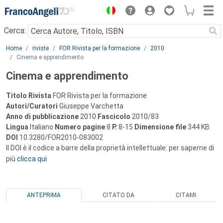
Menu
Cerca:
Main content
Home
riviste
FOR Rivista per la formazione
2010
Cinema e apprendimento
Cinema e apprendimento
Titolo Rivista
FOR Rivista per la formazione
Autori/Curatori
Giuseppe Varchetta
Anno di pubblicazione
2010
Fascicolo
2010/83
Lingua
Italiano
Numero pagine
8
P.
8-15
Dimensione file
344 KB
DOI
10.3280/FOR2010-083002
Il DOI è il codice a barre della proprietà intellettuale: per saperne di
più
clicca qui
ANTEPRIMA
CITATO DA
CITAMI