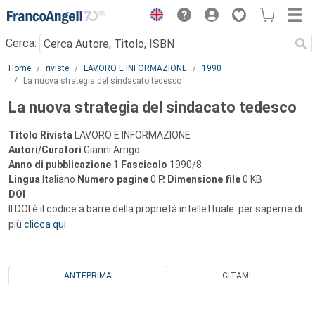
Menu
Cerca:
Main content
Home
riviste
LAVORO E INFORMAZIONE
1990
La nuova strategia del sindacato tedesco
La nuova strategia del sindacato tedesco
Titolo Rivista
LAVORO E INFORMAZIONE
Autori/Curatori
Gianni Arrigo
Anno di pubblicazione
1
Fascicolo
1990/8
Lingua
Italiano
Numero pagine
0
P.
Dimensione file
0 KB
DOI
Il DOI è il codice a barre della proprietà intellettuale: per saperne di
più
clicca qui
ANTEPRIMA
CITAMI