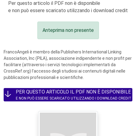
Per questo articolo il PDF non è disponibile
e non può essere scaricato utilizzando i download credit
Anteprima non presente
FrancoAngeli è membro della Publishers International Linking
Association, Inc (PILA), associazione indipendente e non profit per
facilitare (attraverso i servizi tecnologici implementati da
CrossRef.org) l’accesso degli studiosi ai contenuti digitali nelle
pubblicazioni professionali e scientifiche.
PER QUESTO ARTICOLO IL PDF NON È DISPONIBILE
E NON PUÒ ESSERE SCARICATO UTILIZZANDO I DOWNLOAD CREDIT