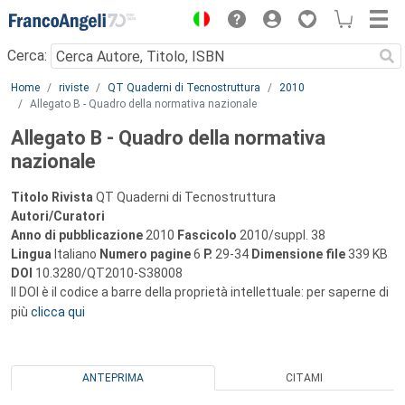
Menu
Cerca:
Main content
Home
riviste
QT Quaderni di Tecnostruttura
2010
Allegato B - Quadro della normativa nazionale
Allegato B - Quadro della normativa
nazionale
Titolo Rivista
QT Quaderni di Tecnostruttura
Autori/Curatori
Anno di pubblicazione
2010
Fascicolo
2010/suppl. 38
Lingua
Italiano
Numero pagine
6
P.
29-34
Dimensione file
339 KB
DOI
10.3280/QT2010-S38008
Il DOI è il codice a barre della proprietà intellettuale: per saperne di
più
clicca qui
ANTEPRIMA
CITAMI