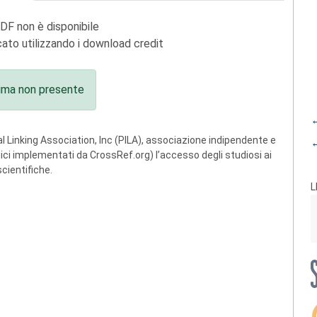
PDF non è disponibile
ato utilizzando i download credit
ima non presente
←
 Linking Association, Inc (PILA), associazione indipendente e
←
ogici implementati da CrossRef.org) l’accesso degli studiosi ai
scientifiche.
L