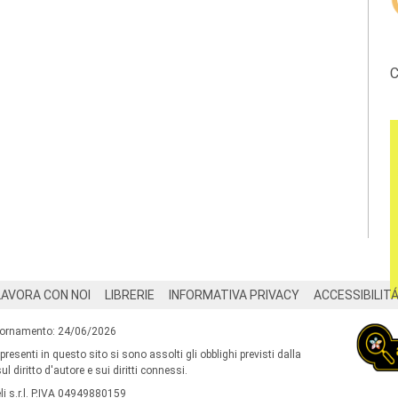
C
LAVORA CON NOI
LIBRERIE
INFORMATIVA PRIVACY
ACCESSIBILIT
iornamento: 24/06/2026
 presenti in questo sito si sono assolti gli obblighi previsti dalla
l diritto d'autore e sui diritti connessi.
i s.r.l. P.IVA 04949880159