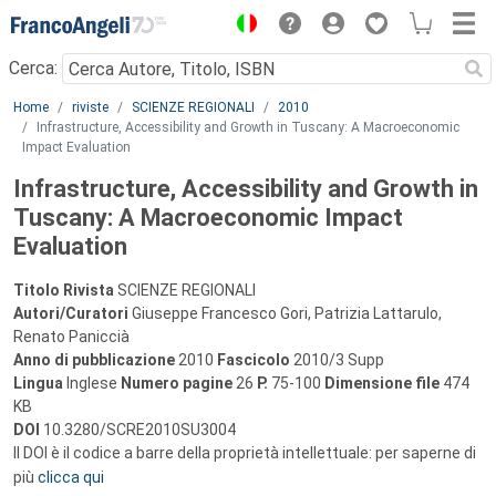
Menu
Cerca:
Main content
Home
riviste
SCIENZE REGIONALI
2010
Infrastructure, Accessibility and Growth in Tuscany: A Macroeconomic
Impact Evaluation
Infrastructure, Accessibility and Growth in
Tuscany: A Macroeconomic Impact
Evaluation
Titolo Rivista
SCIENZE REGIONALI
Autori/Curatori
Giuseppe Francesco Gori, Patrizia Lattarulo,
Renato Paniccià
Anno di pubblicazione
2010
Fascicolo
2010/3 Supp
Lingua
Inglese
Numero pagine
26
P.
75-100
Dimensione file
474
KB
DOI
10.3280/SCRE2010SU3004
Il DOI è il codice a barre della proprietà intellettuale: per saperne di
più
clicca qui