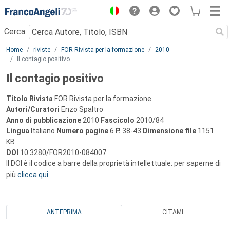
Menu
Cerca:
Main content
Home
riviste
FOR Rivista per la formazione
2010
Il contagio positivo
Il contagio positivo
Titolo Rivista
FOR Rivista per la formazione
Autori/Curatori
Enzo Spaltro
Anno di pubblicazione
2010
Fascicolo
2010/84
Lingua
Italiano
Numero pagine
6
P.
38-43
Dimensione file
1151
KB
DOI
10.3280/FOR2010-084007
Il DOI è il codice a barre della proprietà intellettuale: per saperne di
più
clicca qui
ANTEPRIMA
CITAMI