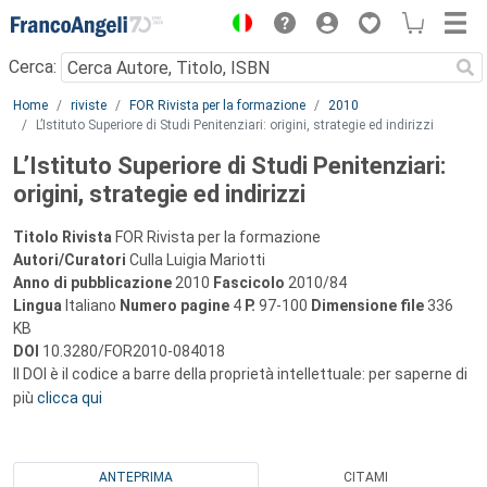
Menu
Cerca:
Main content
Home
riviste
FOR Rivista per la formazione
2010
L’Istituto Superiore di Studi Penitenziari: origini, strategie ed indirizzi
L’Istituto Superiore di Studi Penitenziari:
origini, strategie ed indirizzi
Titolo Rivista
FOR Rivista per la formazione
Autori/Curatori
Culla Luigia Mariotti
Anno di pubblicazione
2010
Fascicolo
2010/84
Lingua
Italiano
Numero pagine
4
P.
97-100
Dimensione file
336
KB
DOI
10.3280/FOR2010-084018
Il DOI è il codice a barre della proprietà intellettuale: per saperne di
più
clicca qui
ANTEPRIMA
CITAMI