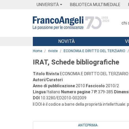
Menu
Main content
Footer
Menu
UNIVERSITÀ
BIBLIOTECA MULTIMEDIALE
chi
NOVITÀ
V
Main content
Home
riviste
ECONOMIA E DIRITTO DEL TERZIARIO
IRAT, Schede bibliografiche
Titolo Rivista
ECONOMIA E DIRITTO DEL TERZIARIO
Autori/Curatori
Anno di pubblicazione
2010
Fascicolo
2010/2
Lingua
Italiano
Numero pagine
7
P.
379-385
Dimensi
DOI
10.3280/ED2010-002009
Il DOI è il codice a barre della proprietà intellettuale:
ANTEPRIMA