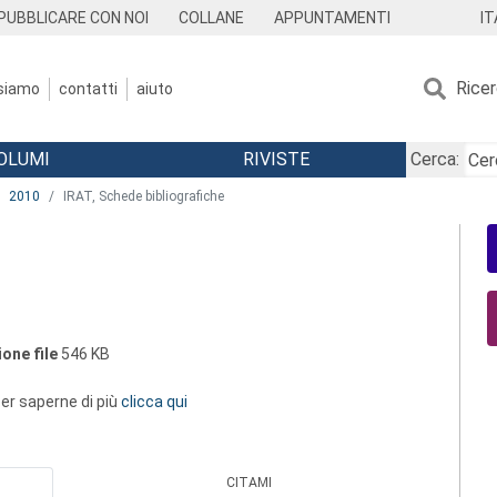
IT
PUBBLICARE CON NOI
COLLANE
APPUNTAMENTI
Rice
 siamo
contatti
aiuto
OLUMI
RIVISTE
Cerca:
2010
IRAT, Schede bibliografiche
one file
546 KB
 per saperne di più
clicca qui
CITAMI