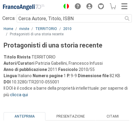
Menu
Cerca:
Main content
Home
riviste
TERRITORIO
2010
Protagonisti di una storia recente
Protagonisti di una storia recente
Titolo Rivista
TERRITORIO
Autori/Curatori
Patrizia Gabellini, Francesco Infussi
Anno di pubblicazione
2011
Fascicolo
2010/55
Lingua
Italiano
Numero pagine
1
P.
9-9
Dimensione file
82 KB
DOI
10.3280/TR2010-055001
Il DOI è il codice a barre della proprietà intellettuale: per saperne di
più
clicca qui
ANTEPRIMA
PRESENTAZIONE
CITAMI