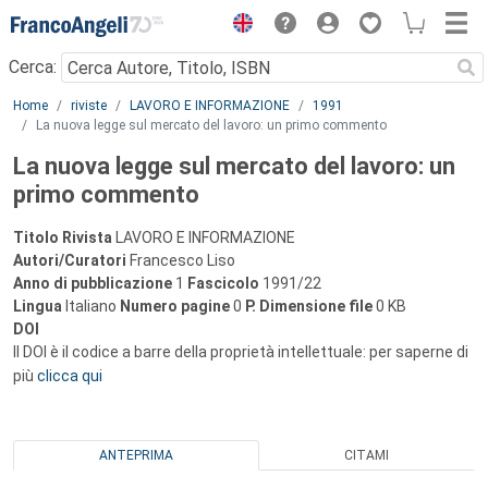
Menu
Cerca:
Main content
Home
riviste
LAVORO E INFORMAZIONE
1991
La nuova legge sul mercato del lavoro: un primo commento
La nuova legge sul mercato del lavoro: un
primo commento
Titolo Rivista
LAVORO E INFORMAZIONE
Autori/Curatori
Francesco Liso
Anno di pubblicazione
1
Fascicolo
1991/22
Lingua
Italiano
Numero pagine
0
P.
Dimensione file
0 KB
DOI
Il DOI è il codice a barre della proprietà intellettuale: per saperne di
più
clicca qui
ANTEPRIMA
CITAMI