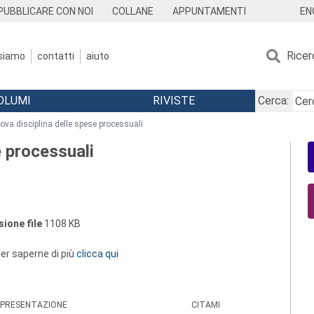
EN
PUBBLICARE CON NOI
COLLANE
APPUNTAMENTI
Ricer
 siamo
contatti
aiuto
OLUMI
RIVISTE
Cerca:
ova disciplina delle spese processuali
e processuali
ione file
1108 KB
 per saperne di più
clicca qui
PRESENTAZIONE
CITAMI