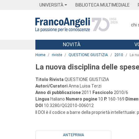
Menu
Main content
Footer
Menu
UNIVERSITÀ
BIBLIOTECA MULTIMEDIALE
chi
NOVITÀ
V
Main content
Home
riviste
QUESTIONE GIUSTIZIA
2010
La nu
La nuova disciplina delle spes
Titolo Rivista
QUESTIONE GIUSTIZIA
Autori/Curatori
Anna Luisa Terzi
Anno di pubblicazione
2011
Fascicolo
2010/6
Lingua
Italiano
Numero pagine
10
P.
160-169
Dimens
DOI
10.3280/QG2010-006012
Il DOI è il codice a barre della proprietà intellettuale:
ANTEPRIMA