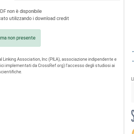
PDF non è disponibile
ato utilizzando i download credit
ima non presente
←
 Linking Association, Inc (PILA), associazione indipendente e
←
ogici implementati da CrossRef.org) l’accesso degli studiosi ai
scientifiche.
L