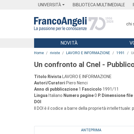
Menu
Main content
Footer
Menu
UNIVERSITÀ
BIBLIOTECA MULTIMEDIALE
chi
NOVITÀ
V
Main content
Home
riviste
LAVORO E INFORMAZIONE
1991
U
Un confronto al Cnel - Pubblico
Titolo Rivista
LAVORO E INFORMAZIONE
Autori/Curatori
Piero Nenci
Anno di pubblicazione
1
Fascicolo
1991/11
Lingua
Italiano
Numero pagine
0
P.
Dimensione file
DOI
Il DOI è il codice a barre della proprietà intellettuale:
ANTEPRIMA