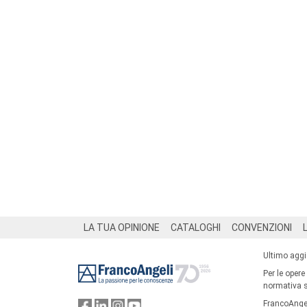
Footer
LA TUA OPINIONE
CATALOGHI
CONVENZIONI
Ultimo agg
Per le opere
normativa su
FrancoAngel