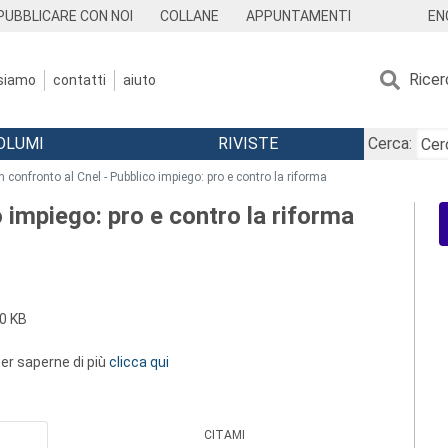
EN
PUBBLICARE CON NOI
COLLANE
APPUNTAMENTI
Ricer
 siamo
contatti
aiuto
OLUMI
RIVISTE
Cerca:
n confronto al Cnel - Pubblico impiego: pro e contro la riforma
 impiego: pro e contro la riforma
0 KB
 per saperne di più
clicca qui
CITAMI