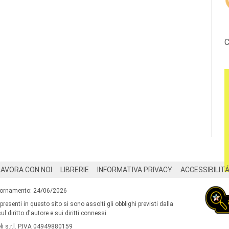
C
LAVORA CON NOI
LIBRERIE
INFORMATIVA PRIVACY
ACCESSIBILIT
iornamento: 24/06/2026
 presenti in questo sito si sono assolti gli obblighi previsti dalla
l diritto d'autore e sui diritti connessi.
i s.r.l. P.IVA 04949880159